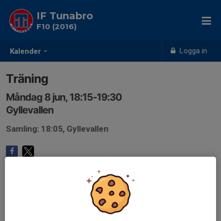
IF Tunabro
F10 (2016)
Logga in
Kalender
Träning
Måndag 8 jun, 18:15-19:30
Gyllevallen
Samling: 18:05, Gyllevallen