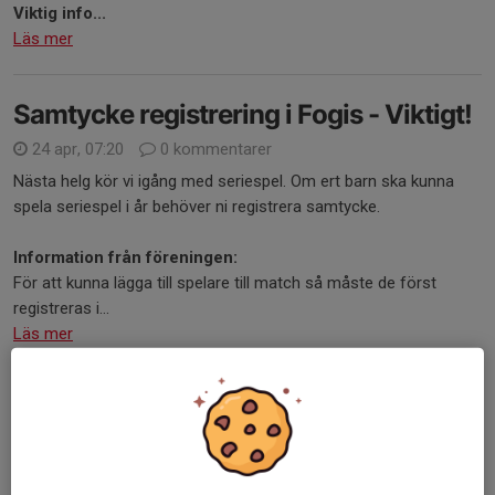
Viktig info...
Läs mer
Samtycke registrering i Fogis - Viktigt!
24 apr, 07:20
0 kommentarer
Nästa helg kör vi igång med seriespel. Om ert barn ska kunna
spela seriespel i år behöver ni registrera samtycke.
Information från föreningen:
För att kunna lägga till spelare till match så måste de först
registreras i...
Läs mer
Info Aprilcupen
23 apr, 19:51
0 kommentarer