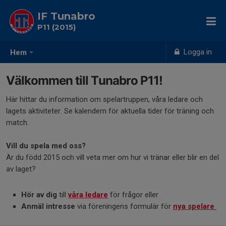
IF Tunabro
P11 (2015)
Logga in
Hem
Välkommen till Tunabro P11!
Här hittar du information om spelartruppen, våra ledare och
lagets aktiviteter. Se kalendern för aktuella tider för träning och
match.
Vill du spela med oss?
Är du född 2015 och vill veta mer om hur vi tränar eller blir en del
av laget?
Hör av dig
till
våra ledare
för frågor eller
Anmäl intresse
via föreningens formulär för
nya spelare