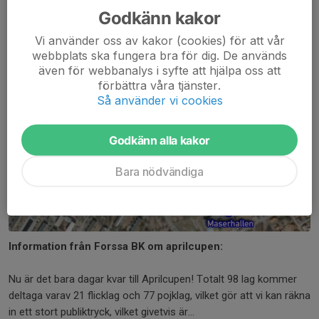
Godkänn kakor
Vi använder oss av kakor (cookies) för att vår
webbplats ska fungera bra för dig. De används
även för webbanalys i syfte att hjälpa oss att
förbättra våra tjänster.
Så använder vi cookies
Godkänn alla kakor
Bara nödvändiga
Information från Forssa BK om aprilcupen:
Nu är det bara dagar kvar till Aprilcupen! Totalt 98 lag kommer
deltaga varav 21 flicklag och 77 pojklag, vilket gör att vi kan räkna
in ett stort publiktryck, vilket givetvis är...