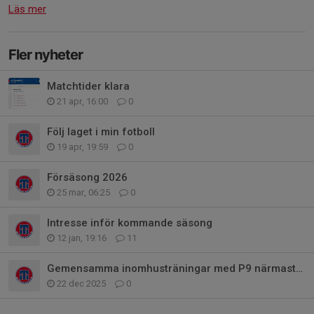
Läs mer
Fler nyheter
Matchtider klara
21 apr, 16:00
0
Följ laget i min fotboll
19 apr, 19:59
0
Försäsong 2026
25 mar, 06:25
0
Intresse inför kommande säsong
12 jan, 19:16
11
Gemensamma inomhusträningar med P9 närmaste tiden.
22 dec 2025
0