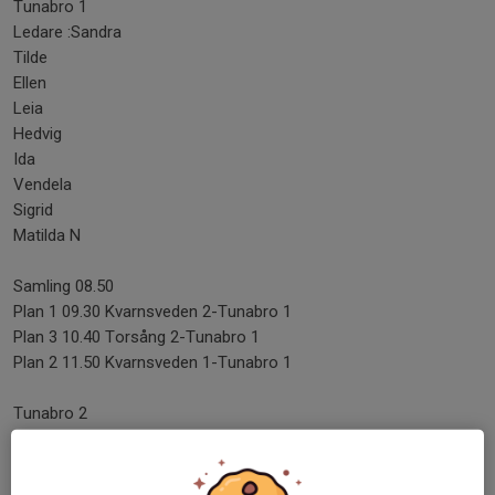
Tunabro 1
Ledare :Sandra
Tilde
Ellen
Leia
Hedvig
Ida
Vendela
Sigrid
Matilda N
Samling 08.50
Plan 1 09.30 Kvarnsveden 2-Tunabro 1
Plan 3 10.40 Torsång 2-Tunabro 1
Plan 2 11.50 Kvarnsveden 1-Tunabro 1
Tunabro 2
Ledare: Krister
My
Mar...