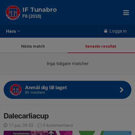
IF Tunabro
F8 (2018)
Logga in
Hem
Nästa match
Senaste resultat
Inga tidigare matcher
Anmäl dig till laget
Bli medlem
Dalecarliacup
17 jun, 09:53
0 kommentarer