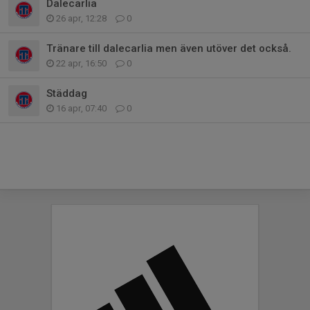
Dalecarlia
26 apr, 12:28
0
Tränare till dalecarlia men även utöver det också.
22 apr, 16:50
0
Städdag
16 apr, 07:40
0