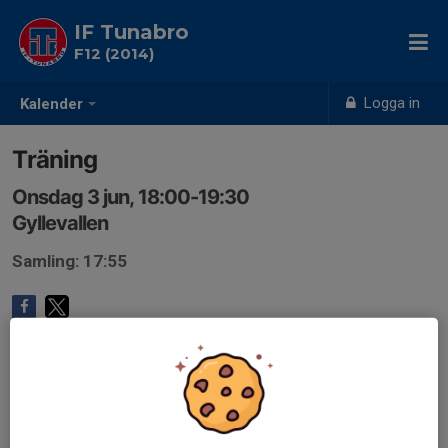
IF Tunabro
F12 (2014)
Logga in
Kalender
Träning
Onsdag 3 jun, 18:00-19:30
Gyllevallen
Samling: 17:55