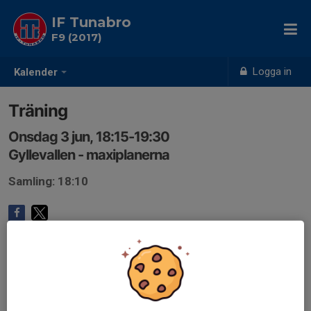
IF Tunabro
F9 (2017)
Logga in
Kalender
Träning
Onsdag 3 jun, 18:15-19:30
Gyllevallen - maxiplanerna
Samling: 18:10