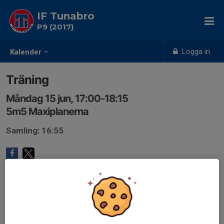
IF Tunabro
P9 (2017)
Logga in
Kalender
Träning
Måndag 15 jun, 17:00-18:15
5m5 Maxiplanerna
Samling: 16:55