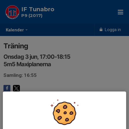
IF Tunabro
P9 (2017)
Logga in
Kalender
Träning
Onsdag 3 jun, 17:00-18:15
5m5 Maxiplanerna
Samling: 16:55