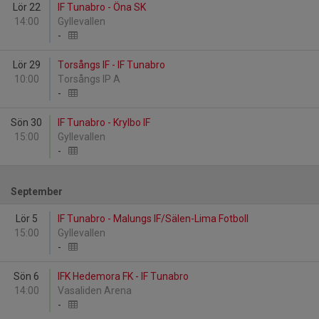
Lör 22
IF Tunabro - Öna SK
14:00
Gyllevallen
-
Lör 29
Torsångs IF - IF Tunabro
10:00
Torsångs IP A
-
Sön 30
IF Tunabro - Krylbo IF
15:00
Gyllevallen
-
September
Lör 5
IF Tunabro - Malungs IF/Sälen-Lima Fotboll
15:00
Gyllevallen
-
Sön 6
IFK Hedemora FK - IF Tunabro
14:00
Vasaliden Arena
-