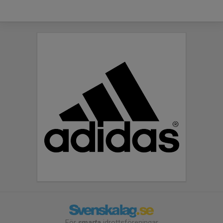
För
smarta
idrottsföreningar