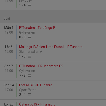
11:00
Krylbo IP
1
-
4
Juni
Mån 1
IF Tunabro - Torsångs IF
19:00
Gyllevallen
0
-
0
Lör 6
Malungs IF/Sälen-Lima Fotboll - IF Tunabro
12:00
Skinnarvallen A
1
-
0
Sön 7
IF Tunabro - IFK Hedemora FK
11:00
Gyllevallen
7
-
3
Sön 14
Forssa BK - IF Tunabro
17:00
Sportfältet
2
-
4
Lör 20
Östansbo IS - IF Tunabro