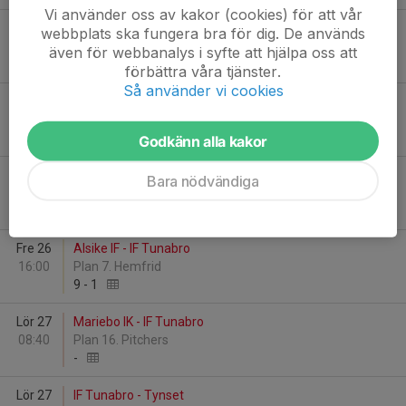
Vi använder oss av kakor (cookies) för att vår
Fre 26
Gagnefs IF - IF Tunabro
webbplats ska fungera bra för dig. De används
07:30
Plan 23. SSAB
även för webbanalys i syfte att hjälpa oss att
0
-
4
förbättra våra tjänster.
Så använder vi cookies
Fre 26
IF Tunabro - Sala FF
09:00
Plan 19. IBECO
0
-
7
Godkänn alla kakor
Fre 26
Stuvsta IF - IF Tunabro
Bara nödvändiga
14:30
Plan 23. SSAB
7
-
0
Fre 26
Alsike IF - IF Tunabro
16:00
Plan 7. Hemfrid
9
-
1
Lör 27
Mariebo IK - IF Tunabro
08:40
Plan 16. Pitchers
-
Lör 27
IF Tunabro - Tynset