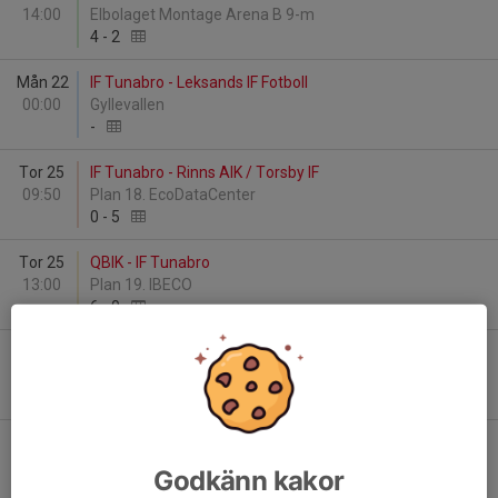
14:00
Elbolaget Montage Arena B 9-m
4
-
2
Mån 22
IF Tunabro - Leksands IF Fotboll
00:00
Gyllevallen
-
Tor 25
IF Tunabro - Rinns AIK / Torsby IF
09:50
Plan 18. EcoDataCenter
0
-
5
Tor 25
QBIK - IF Tunabro
13:00
Plan 19. IBECO
6
-
0
Tor 25
IF Tunabro - Ösmo GIF FK
19:00
Plan 6. GB Glace
0
-
5
Tor 25
IF Tunabro - Andebu IL
20:20
Plan 16. Pitchers
Godkänn kakor
4
-
1