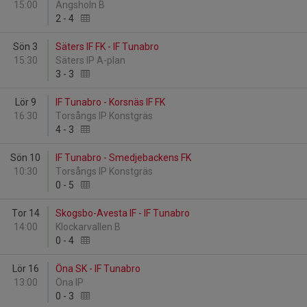
15:00
Ängsholn B
2
-
4
Sön 3
Säters IF FK - IF Tunabro
15:30
Säters IP A-plan
3
-
3
Lör 9
IF Tunabro - Korsnäs IF FK
16:30
Torsångs IP Konstgräs
4
-
3
Sön 10
IF Tunabro - Smedjebackens FK
10:30
Torsångs IP Konstgräs
0
-
5
Tor 14
Skogsbo-Avesta IF - IF Tunabro
14:00
Klockarvallen B
0
-
4
Lör 16
Öna SK - IF Tunabro
13:00
Öna IP
0
-
3