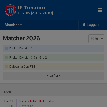
IF Tunabro
F13-16 (2013-2010)
Logga in
Matcher
Matcher 2026
Flickor Division 2
Flickor Division 3 9-m Grp.2
Dalecarlia Cup F14
Visa
fler
April
Lör 11
Säters IF FK - IF Tunabro
09:00
Säters IP