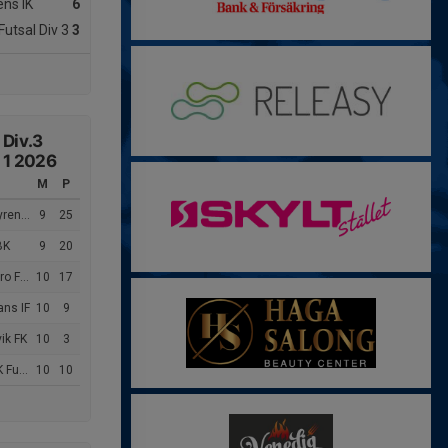
ns IK
6
Futsal Div 3
3
 Div.3
. 1 2026
M
P
ns IK
9
25
BK
9
20
tsal U
10
17
ans IF
10
9
vik FK
10
3
utsal
10
10