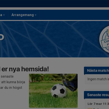
la
Arrangemang
o
 er nya hemsida!
Nästa match
 senaste
Ingen match 
 att kunna börja
ar du in högst
Senaste resu
Lör 7 mar 11: