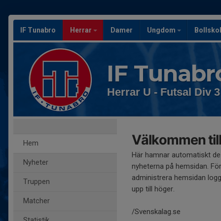
IF Tunabro
Herrar
Damer
Ungdom
Bollsko
IF Tunabr
Herrar U - Futsal Div 3
Välkommen till
Hem
Här hamnar automatiskt de
Nyheter
nyheterna på hemsidan. För
administrera hemsidan logg
Truppen
upp till höger.
Matcher
/Svenskalag.se
Statistik