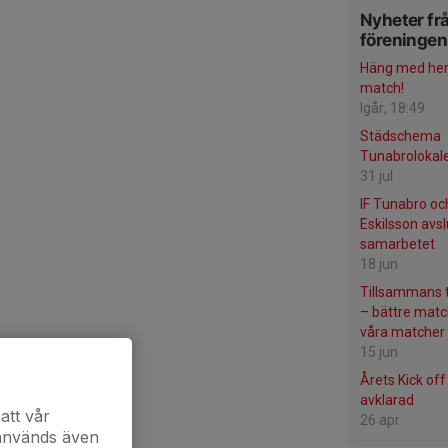
Nyheter fr
föreningen
Häng med her
match!
Igår, 18:49
Städschema
Tunabrolokal
31 jul
IF Tunabro oc
Eskilsson avsl
samarbetet
18 jun
Tillsammans t
– bättre matc
våra matcher 
15 jun
Årets Kick of
avklarad
att vår
26 apr
 används även