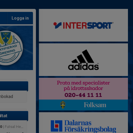
Logga in
inbokad
ltat
30
| Futsal Herr Div.3 Dalarna Slutspel