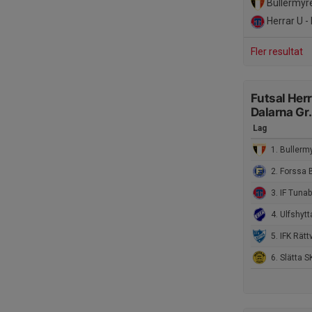
Bullermyre
Herrar U - 
Fler resultat
Futsal Herr
Dalarna Gr
Lag
1. Bullermyre
2. Forssa 
3. IF Tunabro Fu
4. Ulfshytt
5. IFK Rätt
6. Slätta SK F