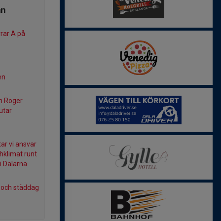
ån
rar A på
en
h Roger
utar
ar vi ansvar
hklimat runt
i Dalarna
f och städdag