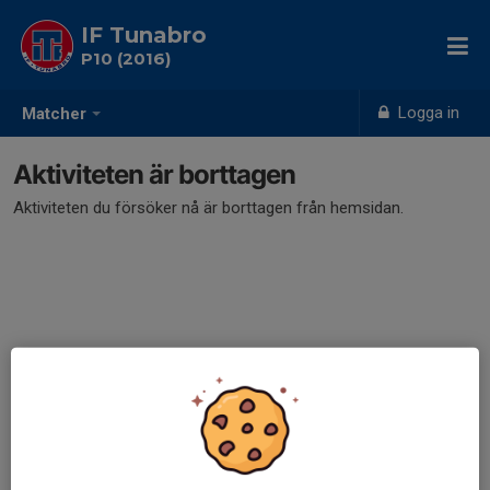
IF Tunabro
P10 (2016)
Logga in
Matcher
Aktiviteten är borttagen
Aktiviteten du försöker nå är borttagen från hemsidan.