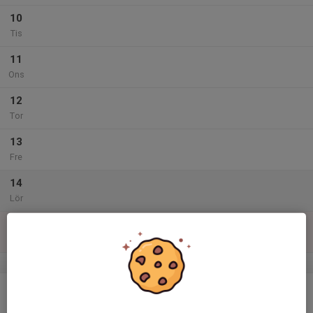
10
Tis
11
Ons
12
Tor
13
Fre
14
Lör
15
Sön
v.47
16
Mån