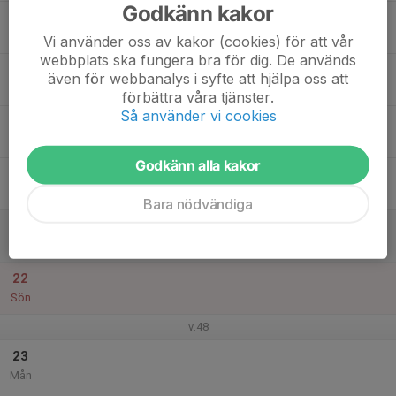
Godkänn kakor
17
Tis
Vi använder oss av kakor (cookies) för att vår
webbplats ska fungera bra för dig. De används
18
även för webbanalys i syfte att hjälpa oss att
Ons
förbättra våra tjänster.
Så använder vi cookies
19
Tor
Godkänn alla kakor
20
Fre
Bara nödvändiga
21
Lör
22
Sön
v.48
23
Mån