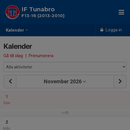
IF Tunabro
F13-16 (2013-2010)
Logga in
Kalender
Kalender
Gå till idag
|
Prenumerera
November 2026
1
Sön
v.45
2
Mån