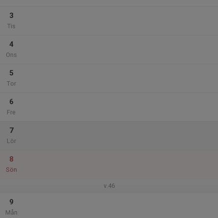
3
Tis
4
Ons
5
Tor
6
Fre
7
Lör
8
Sön
v.46
9
Mån