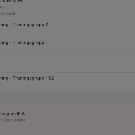
Ludvika FK
 GUDH
y Arena B
äning - Träningsgrupp 2
äning - Träningsgrupp 1
äning - Träningsgrupp 1&2
Insjöns IF A
r Norra Dalarna