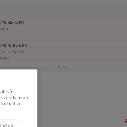
IFK Mora FK
 GUDH
IFK Rättvik FK
r Norra Dalarna
nstgräs
v.36
Östansbo IS U
r Västra Dalarna
ntage Arena A
att vår
 används även
 förbättra
ändiga