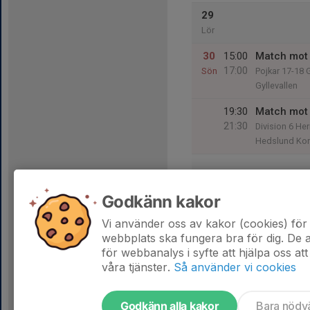
29
Lör
30
15:00
Match mot 
17:00
Sön
Pojkar 17-18
Gyllevallen
19:30
Match mot 
21:30
Division 6 Her
Hedslund Ko
31
18:00
Match mot 
Godkänn kakor
20:00
Mån
Division 7 Her
Elbolaget Mo
Vi använder oss av kakor (cookies) för 
webbplats ska fungera bra för dig. De
för webbanalys i syfte att hjälpa oss att
våra tjänster.
Så använder vi cookies
Godkänn alla kakor
Bara nödv