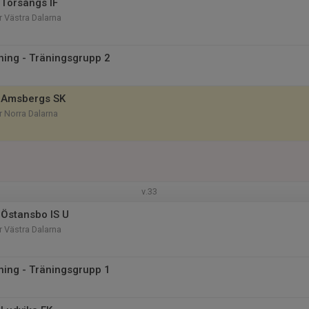
Torsångs IF
r Västra Dalarna
äning - Träningsgrupp 2
 Amsbergs SK
r Norra Dalarna
v.33
Östansbo IS U
r Västra Dalarna
äning - Träningsgrupp 1