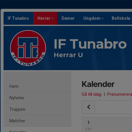
IF Tunabro
Herrar
Damer
Ungdom
Bollskola
IF Tunabro
Herrar U
Kalender
Hem
Gå till idag
|
Prenumerer
Nyheter
Truppen
Matcher
1
Lör