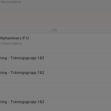
r Norra Dalarna
v.35
 Nyhammars IF U
r Västra Dalarna
äning - Träningsgrupp 1&2
äning - Träningsgrupp 1&2
äning - Träningsgrupp 1&2