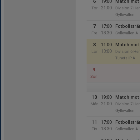
6
19:00
Match mot 
21:00
Tor
Division 7 Her
Gyllevallen
7
17:00
Fotbollstr
18:30
Fre
Gyllevallen A
8
11:00
Match mot
13:00
Lör
Division 6 Her
Tunets IP A
9
Sön
10
19:00
Match mot 
21:00
Mån
Division 7 Her
Gyllevallen
11
17:00
Fotbollstr
18:30
Tis
Gyllevallen A