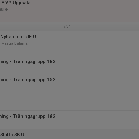
IF VP Uppsala
 GUDH
v.34
 Nyhammars IF U
r Västra Dalarna
äning - Träningsgrupp 1&2
äning - Träningsgrupp 1&2
äning - Träningsgrupp 1&2
Slätta SK U