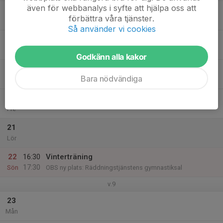
även för webbanalys i syfte att hjälpa oss att
17
förbättra våra tjänster.
Tis
Så använder vi cookies
18
Ons
Godkänn alla kakor
19
Bara nödvändiga
Tor
20
Fre
21
Lör
22
16:30
Vinterträning
17:30
Sön
OBS ny plats: Räddningstjänstens gymnastiksal
v.9
23
Mån