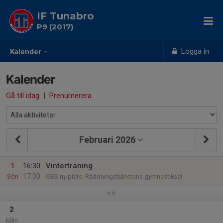
IF Tunabro
P9 (2017)
Logga in
Kalender
Kalender
Gå till idag
|
Prenumerera
Februari 2026
1
16:30
Vinterträning
17:30
Sön
OBS ny plats: Räddningstjänstens gymnastiksal
v.6
2
Mån