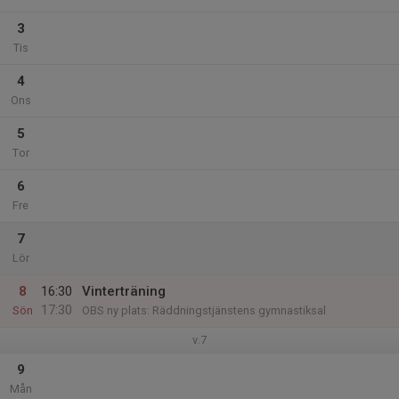
3
Tis
4
Ons
5
Tor
6
Fre
7
Lör
8
16:30
Vinterträning
17:30
Sön
OBS ny plats: Räddningstjänstens gymnastiksal
v.7
9
Mån