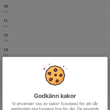
10
Tis
11
Ons
12
Tor
13
Fre
14
Lör
15
16:30
INSTÄLLD träning 15/2
17:30
Sön
OBS ny plats: Räddningstjänstens gymnastiksal
v.8
Godkänn kakor
16
Vi använder oss av kakor (cookies) för att vår
Mån
webbplats ska fungera bra för dig. De används