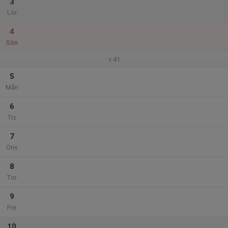
3
Lör
4
Sön
v.41
5
Mån
6
Tis
7
Ons
8
Tor
9
Fre
10