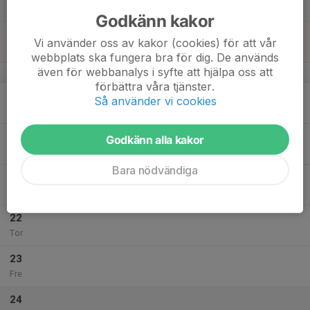
Lör
Godkänn kakor
18
Vi använder oss av kakor (cookies) för att vår
Sön
webbplats ska fungera bra för dig. De används
även för webbanalys i syfte att hjälpa oss att
v.43
förbättra våra tjänster.
19
Så använder vi cookies
Mån
20
Godkänn alla kakor
Tis
Bara nödvändiga
21
Ons
22
Tor
23
Fre
24