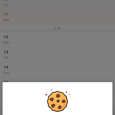
Lör
11
Sön
v.42
12
Mån
13
Tis
14
Ons
15
Tor
16
Fre
17