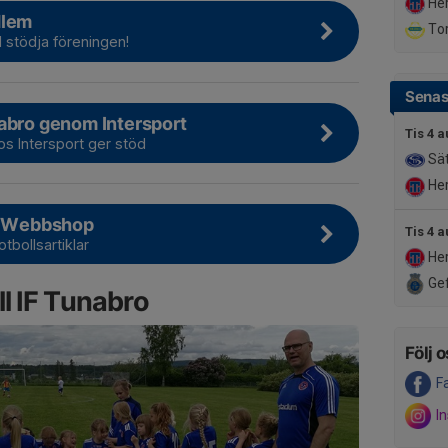
Her
dlem
Tor
l stödja föreningen!
Senas
abro genom Intersport
Tis 4 a
os Intersport ger stöd
Sät
Her
 - Webbshop
Tis 4 a
otbollsartiklar
Her
Gef
l IF Tunabro
Följ o
F
I