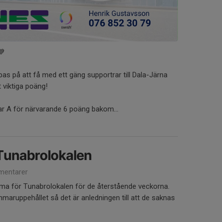
💙
oppas på att få med ett gäng supportrar till Dala-Järna
t viktiga poäng!
rrar A för närvarande 6 poäng bakom...
unabrolokalen
entarer
a för Tunabrolokalen för de återstående veckorna.
aruppehållet så det är anledningen till att de saknas