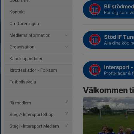
Dokument
Bli stödme
Kontakt
För dig som vil
Om föreningen
Medlemsinformation
Stöd IF Tun
Alla dina köp h
Organisation
Kansli öppettider
Intersport
Idrottsskador - Folksam
Profilkläder & f
Fotbollsskola
Välkommen til
Bli medlem
Steg2-Intersport Shop
Steg1-Intersport Medlem