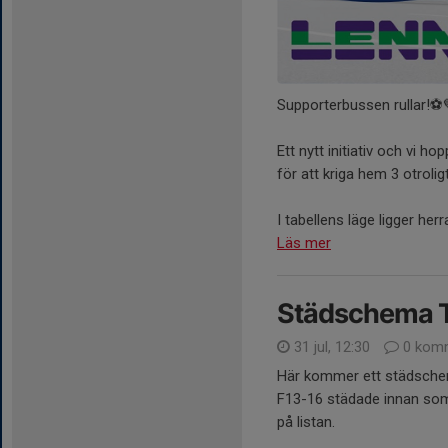
Supporterbussen rullar!⚽️
Ett nytt initiativ och vi h
för att kriga hem 3 otrolig
I tabellens läge ligger he
Läs mer
Städschema T
31 jul, 12:30
0 komm
Här kommer ett städschem
F13-16 städade innan somm
på listan.