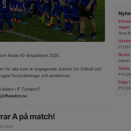
Nyhet
Intress
dagen 
Stora B
Höstin
F7 (201
Nu kör 
och firade 60-årsjubileum 2020.
Damer 
Städa 
n för alla som är engagerade, brinner för fotboll och
P10 (20
na egna förutsättningar och ambitioner.
Dags fö
P10 (20
bli ledare i IF Tunabro?
o@iftunabro.nu
rar A på match!
ntarer