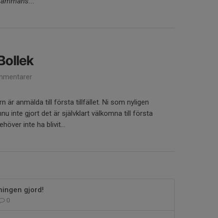
llsammans...
 Bollek
mmentarer
n är anmälda till första tillfället. Ni som nyligen
nnu inte gjort det är självklart välkomna till första
ehöver inte ha blivit...
ningen gjord!
0