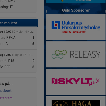
rar U
Div 7
sångs IF
Guld Sponsorer
te resultat
ug 19:00
| Division 4 Herr Dalarna
ers IF FK A
1
rar A
5
ug 19:00
| Pojkar 17-18 GUDH
rar U
P18
0
le IF FF
5
ss på...
acebook
nstagram