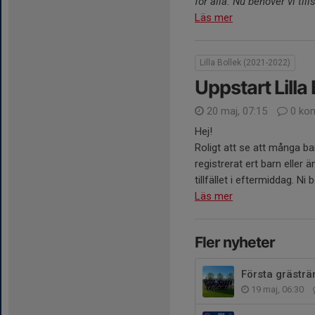
för alla. Nu behöver vi ti
Läs mer
Lilla Bollek (2021-2022)
Uppstart Lilla
20 maj, 07:15
0 ko
Hej!
Roligt att se att många bar
registrerat ert barn eller ä
tillfället i eftermiddag. Ni b
Läs mer
Fler nyheter
Första grästrä
19 maj, 06:30