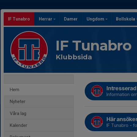
IF Tunabro
Herrar
Damer
Ungdom
Bollskola
IF Tunabro
Klubbsida
Intresserad 
Hem
Information om
Nyheter
Våra lag
Här ansöke
Kalender
IF Tunabro - fot