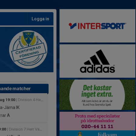
Logga in
ande matcher
aug 19:00
| Division 4 Herr Dalarna
a-Järna IK
rar A
9:00
| Division 7 Herr Västra Dalarna