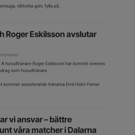
msuga, våttorka golv, fylla på...
h Roger Eskilsson avslutar
mentarer
r A huvudtränare Roger Eskilsson har kommit överens
pdrag som huvudtränare.
et kommer assisterande tränarna Emil Holm Ferner
r vi ansvar – bättre
unt våra matcher i Dalarna