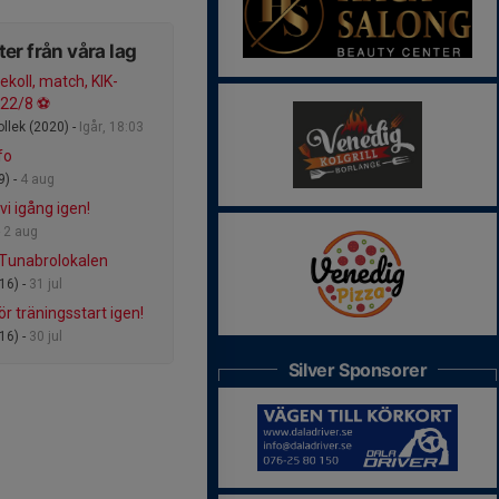
er från våra lag
ekoll, match, KIK-
22/8 ⚽️
ollek (2020) -
Igår, 18:03
fo
9) -
4 aug
vi igång igen!
-
2 aug
Tunabrolokalen
16) -
31 jul
r träningsstart igen!
16) -
30 jul
Silver Sponsorer