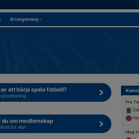
Arrangemang
av att börja spela fotboll?
Komm
 provträning
Fre 7 
Dal
Her
r du om medlemskap
boll för alla!
Idag 1