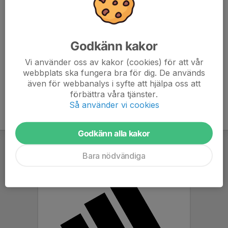
aktivitetsstöd.
I appen Svenska Lag har ni tillgång till bl.a. fakturor och lag-
och föreningsinformation.
Alla fakturor skickas via mail. Om du saknar en faktura
Godkänn kakor
kontrollera bland skräpposten eller i appen. Är den
fortfarande borta kontrollera med kansliet. Det är varje
Vi använder oss av kakor (cookies) för att vår
webbplats ska fungera bra för dig. De används
medlems ansvar att betala gällande avgifter.
även för webbanalys i syfte att hjälpa oss att
förbättra våra tjänster.
Så använder vi cookies
Godkänn alla kakor
Bara nödvändiga