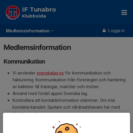
IF Tunabro
Klubbsida
Logga in
Medlemsinformation
Medlemsinformation
Kommunikation
Vi använder
svenskalag.se
för kommunikation och
fakturering. Kommunikation från föreningen och hantering
av kallelser till träningar, matcher och möten.
Använd med fördel appen Svenska lag.
Kontrollera att kontaktinformation stämmer. Om inte
kontakta kansliet. Spelare och vårdnadshavare har med
fördel egna konton.
Alla spelare måste ha fullständigt personnummer angivet
för försäkringens skull samt för att föreningen ska få