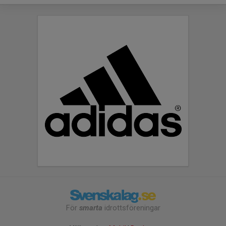
För
smarta
idrottsföreningar