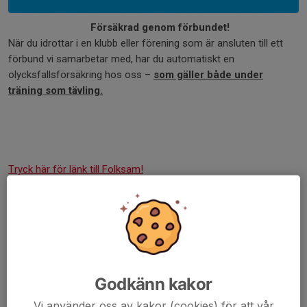
Försäkrad genom förbundet!
När du idrottar i en klubb eller förening som är ansluten till ett
förbund vi samarbetar med, har du automatiskt en
olycksfallsförsäkring hos oss –
som gäller både under
träning som tävling.
Tryck här för länk till Folksam!
Råd och Vård för idrottsskador
Råd och Vård för idrottsskador är en kostnadsfri
rådgivningstjänst och ingår i medlemsförsäkringen för
idrottande fotboll, basket- och innebandyspelare.
Godkänn kakor
Dit kan du som är idrottare, ledare och förälder ringa och få råd
Vi använder oss av kakor (cookies) för att vår